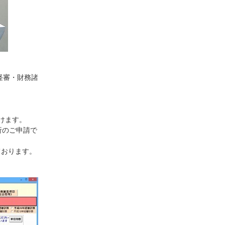
経審・財務諸
けます。
析のご申請で
ております。