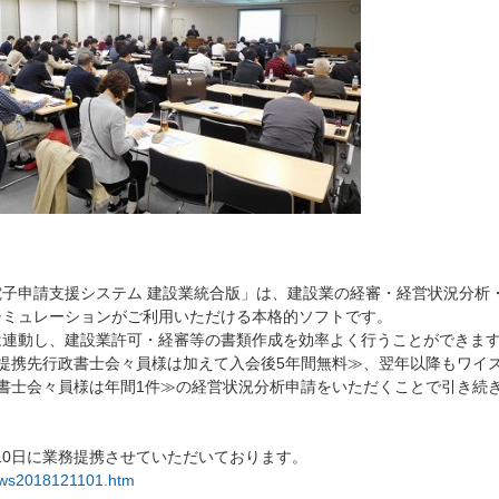
子申請支援システム 建設業統合版」は、建設業の経審・経営状況分析
シミュレーションがご利用いただける本格的ソフトです。
は連動し、建設業許可・経審等の書類作成を効率よく行うことができま
提携先行政書士会々員様は加えて入会後5年間無料≫、翌年以降もワイ
書士会々員様は年間1件≫の経営状況分析申請をいただくことで引き続
月10日に業務提携させていただいております。
news2018121101.htm