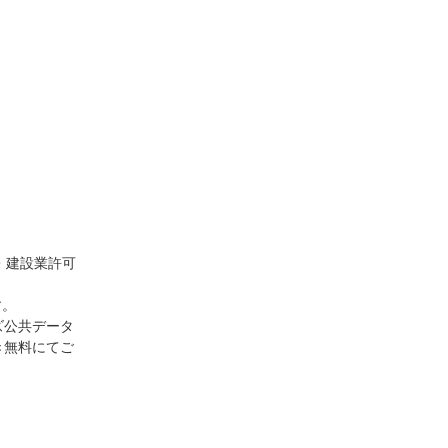
・建設業許可
す。
ズ公共データ
き無料にてご