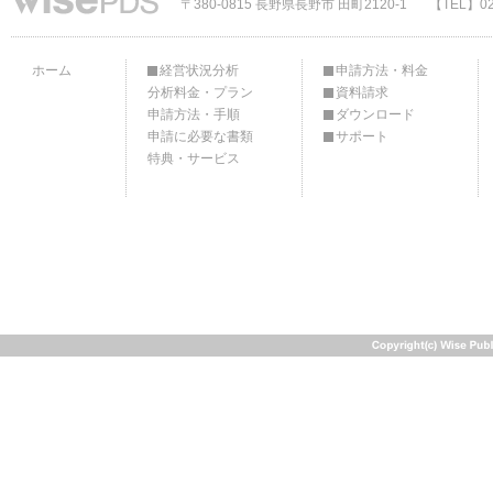
〒380-0815 長野県長野市 田町2120-1
【TEL】02
ホーム
経営状況分析
申請方法・料金
分析料金・プラン
資料請求
申請方法・手順
ダウンロード
申請に必要な書類
サポート
特典・サービス