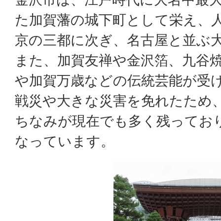
た加賀藩の城下町として栄え、
京の三都に次ぎ、名古屋と並ぶ
また、加賀友禅や金沢箔、九谷
や加賀万歳などの伝統芸能が受
戦災や大きな災害を免れたため
ちなみが現在でも多く残ってお
なっています。