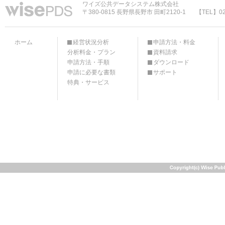
ワイズ公共データシステム株式会社
〒380-0815 長野県長野市 田町2120-1
【TEL】02
ホーム
経営状況分析
申請方法・料金
分析料金・プラン
資料請求
申請方法・手順
ダウンロード
申請に必要な書類
サポート
特典・サービス