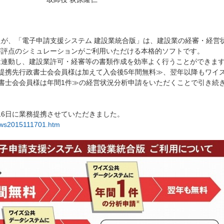
が、「電子申請支援システム 建設業統合版」は、建設業の経審・経営
審評点のシミュレーションがご利用いただける本格的ソフトです。
は連動し、建設業許可・経審等の書類作成を効率よく行うことができま
提携先行政書士会会員様は加えて入会後5年間無料≫、翌年以降もワイ
書士会会員様は年間1件≫の経営状況分析申請をいただくことで引き続
月16日に業務提携させていただきました。
news2015111701.htm