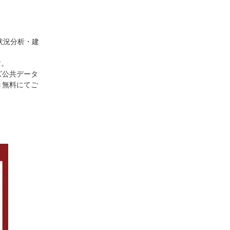
状況分析・建
す。
ズ公共データ
き無料にてご