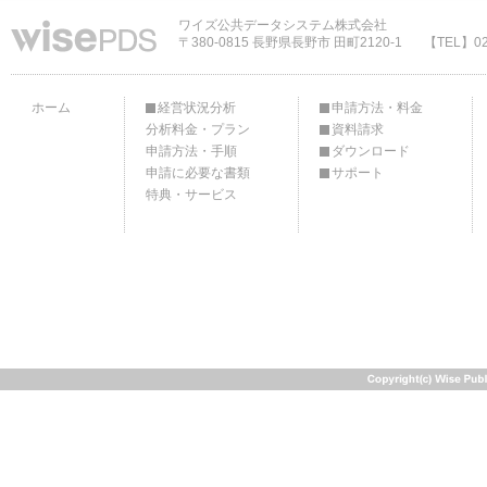
ワイズ公共データシステム株式会社
〒380-0815 長野県長野市 田町2120-1
【TEL】02
ホーム
経営状況分析
申請方法・料金
分析料金・プラン
資料請求
申請方法・手順
ダウンロード
申請に必要な書類
サポート
特典・サービス