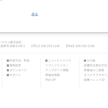
戻る
システム株式会社
県長野市 田町2120-1
【TEL】026-232-1145
【FAX】026-232-1190
申請方法・料金
ニュースリリース
その他
資料請求
ソフトリリース／
経審評点算出方法
ダウンロード
アップデート情報
研修会のご依頼
サポート
研修会情報
タコグラフマネー
Pick UP
経審トレンド10