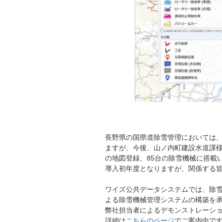
長野県の国県道除雪管理においては、
ますが、今後、山ノ内町建設水道課様
の地図登録、85台の除雪機械に搭載
導入初年度となりますが、関係する
ワイズ公共データシステムでは、除雪
よる除雪機械管理システムの構築を
弊社担当者によるデモンストレーシ
詳細は
こちらのページ
でご案内中で