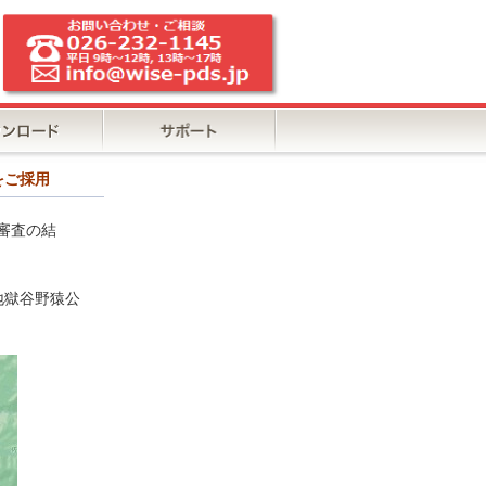
をご採用
審査の結
地獄谷野猿公
。