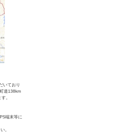
だいており
道138km
ます。
PS端末等に
さい。