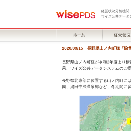
経営状況分析機関
ワイズ公共データ
2020/09/15 長野県山ノ内町
長野県山ノ内町様が令和2年度より
果、ワイズ公共データシステムのご提
長野県北東部に位置する山ノ内町には
園、湯田中渋温泉郷など、冬期間に