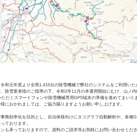
令和元年度より全県1,410台の除雪機械で弊社のシステムをご利用いた
、除雪業者様のご指導の下、令和2年11月の本運用開始にむけ、山ノ内町
いただくスマートフォンや除雪機械専用GPS端末の準備を進めてまいり
皆様におかれましては、ご協力賜りますようお願い申し上げます。
事務効率化を目的とし、自治体様向けにタコグラフ自動解析や、各種G
承っております。
ョンも承っておりますので、資料のご請求等お気軽にお問い合わせくだ
す。