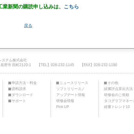
工業新聞の購読申し込みは、
こちら
戻る
システム株式会社
県長野市 田町2120-1
【TEL】026-232-1145
【FAX】026-232-1190
申請方法・料金
ニュースリリース
その他
資料請求
ソフトリリース／
経審評点算出方法
ダウンロード
アップデート情報
研修会のご依頼
サポート
研修会情報
タコグラフマネー
Pick UP
経審トレンド10