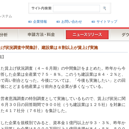
システム
企業情報
お問い合わせ
サイトマップ
営者賃上げ状況調査中間集計、建設業は８割以上が賃上げ実施
載】
した賃上げ状況調査（４～６月期）の中間集計をまとめた。昨年から今
回答した企業は全産業で７５・８％。このうち建設業は８４・２％と、
いで高い割合となった。今後については、「今後も実施したい」との回
前後にとどまる他産業より前向きな企業が多くなっている。
経営者意識調査の特別調査として実施しているもので、賃上げ状況に関
～６月３０日の回答期間で９００社（うち建設業は１２５社）を対象に
った４１７社分（７６社）を集計した。
答した企業を規模別でみると、資本金１億円以上が９３・３％、昨年か
」と回答した企業は５０００万円以上１億円未満が８４・５％、５００