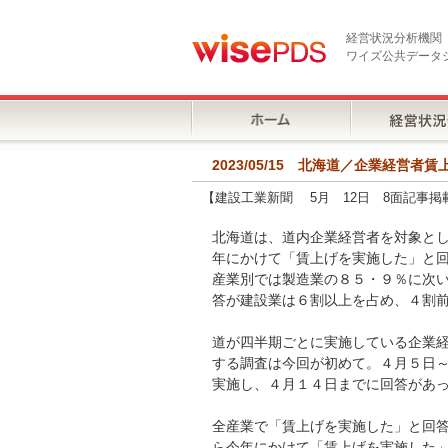
経営状況分析機関
ワイズ公共データ
2023/05/15 北海道／企業経
【建設工業新聞 5月 12日 8面記事掲
北海道は、道内企業経営者を対象と
年にかけて「賃上げを実施した」と
産業別では製造業の８５・９％に次
答が建設業は６割以上を占め、４割
道が四半期ごとに実施している企業
する調査は今回が初めて。４月５日
実施し、４月１４日までに回答があ
全産業で「賃上げを実施した」と回
ら今年にかけて「賃上げを実施した