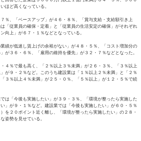
きいほど高くなっている。
・７％、「ベースアップ」が４６・８％、「賞与支給・支給額引き上
由は「従業員の確保・定着」と「従業員の生活安定の確保」がそれぞれ
ョン向上」が６７・１％などとなっている。
の業績が低迷し賃上げの余裕がない」が４８・５％、「コスト増加分の
い」が３６・６％、「雇用の維持を優先」が３２・７％などとなった。
９・４％で最も高く、「２％以上３％未満」が２６・３％、「３％以上
上」が９・２％など。このうち建設業は「１％以上２％未満」と「２％
、「３％以上４％未満」が２５・０％、「５％以上」が１２・５％で続
業では「今後も実施したい」が３９・３％、「環境が整ったら実施した
ない」が９・１％など。建設業では「今後も実施したい」が６０・５％
％）を２０ポイント近く離し、「環境が整ったら実施したい」の２８・
きな姿勢を見せている。