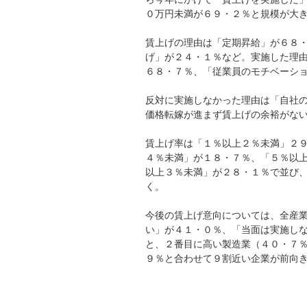
０万円未満が６９・２％と規模が大
賃上げの理由は「定期昇給」が６８
げ」が２４・１％など。実施した理
６８・７％、「従業員のモチベーシ
反対に実施しなかった理由は「自社
価格転嫁が進まず賃上げの余裕がな
賃上げ率は「１％以上２％未満」２
４％未満」が１８・７％、「５％以
以上３％未満」が２８・１％で並び
く。
今後の賃上げ意向については、全産
い」が４１・０％、「当面は実施し
と、２番目に高い製造業（４０・７
９％と合わせて９割近い企業が前向