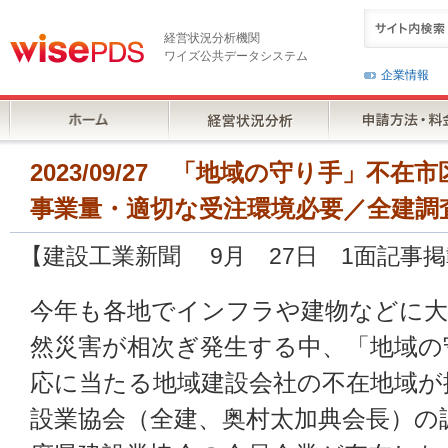
経営状況分析機関
ワイズ公共データシステム
企業情報
2023/09/27 「地域の守り手」不
事業量・適切な受注環境必要／全建調
【建設工業新聞 9月 27日 1面記事
今年も各地でインフラや建物などに
然災害が相次ぎ発生する中、「地域の
応に当たる地域建設会社の不在地域が
設業協会（全建、奥村太加典会長）の