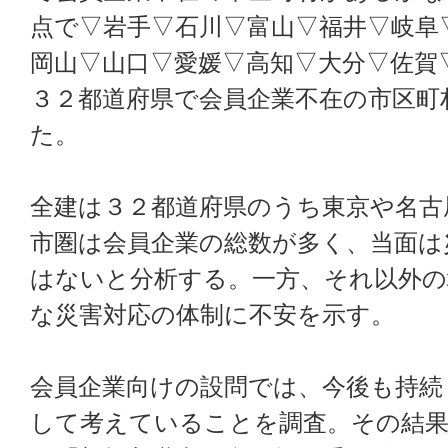
点で▽岩手▽石川▽富山▽福井▽岐阜
岡山▽山口▽愛媛▽高知▽大分▽佐賀
３２都道府県で会員企業不在の市区町
た。
全建は３２都道府県のうち東京や名古
市圏は会員企業の総数が多く、当面は
はないと分析する。一方、それ以外の
な災害対応の体制に不安を示す。
会員企業向けの設問では、今後も持続
して考えていることを調査。その結果