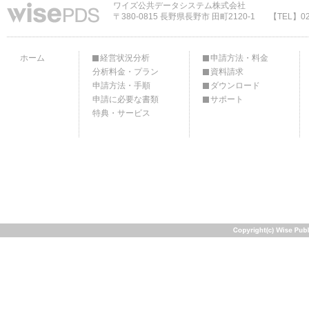
ワイズ公共データシステム株式会社
〒380-0815 長野県長野市 田町2120-1
【TEL】02
ホーム
経営状況分析
申請方法・料金
分析料金・プラン
資料請求
申請方法・手順
ダウンロード
申請に必要な書類
サポート
特典・サービス