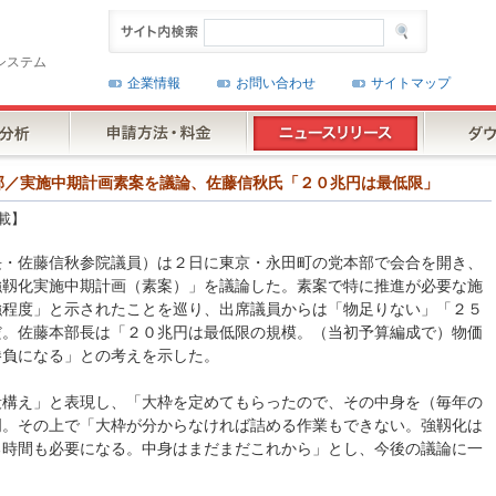
システム
企業情報
お問い合わせ
サイトマップ
推進本部／実施中期計画素案を議論、佐藤信秋氏「２０兆円は最低限」
載】
長・佐藤信秋参院議員）は２日に東京・永田町の党本部で会合を開き、
強靱化実施中期計画（素案）」を議論した。素案で特に推進が必要な施
強程度」と示されたことを巡り、出席議員からは「物足りない」「２５
だ。佐藤本部長は「２０兆円は最低限の規模。（当初予算編成で）物価
勝負になる」との考えを示した。
段構え」と表現し、「大枠を定めてもらったので、その中身を（毎年の
明。その上で「大枠が分からなければ詰める作業もできない。強靱化は
る時間も必要になる。中身はまだまだこれから」とし、今後の議論に一