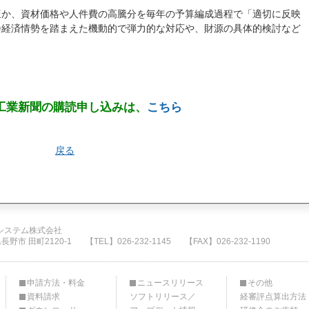
ほか、資材価格や人件費の高騰分を毎年の予算編成過程で「適切に反映
会経済情勢を踏まえた機動的で弾力的な対応や、財源の具体的検討など
工業新聞の購読申し込みは、
こちら
戻る
システム株式会社
県長野市 田町2120-1
【TEL】026-232-1145
【FAX】026-232-1190
申請方法・料金
ニュースリリース
その他
資料請求
ソフトリリース／
経審評点算出方法