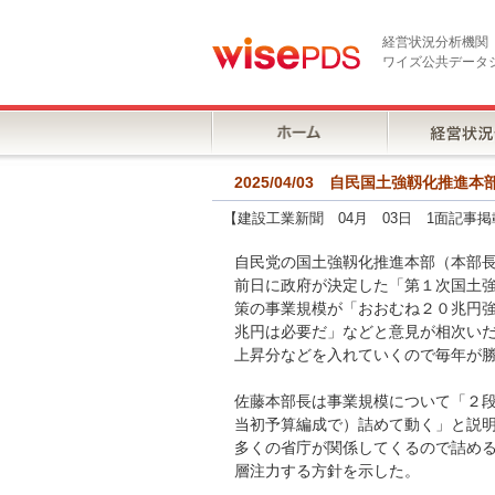
経営状況分析機関
ワイズ公共データ
2025/04/03 自民国土強靱化
【建設工業新聞 04月 03日 1面記事掲
自民党の国土強靱化推進本部（本部
前日に政府が決定した「第１次国土
策の事業規模が「おおむね２０兆円
兆円は必要だ」などと意見が相次い
上昇分などを入れていくので毎年が
佐藤本部長は事業規模について「２
当初予算編成で）詰めて動く」と説
多くの省庁が関係してくるので詰め
層注力する方針を示した。