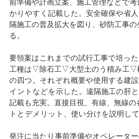
前準備や計画立案、施工管理などで考
かりやすく記載した。安全確保や省人
隔施工の普及拡大を図り、砂防工事の
る。
要領案はこれまでの試行工事で培った
工種は▽除石工▽大型土のう積み工▽
の四つ。それぞれ概要や使用する建設
イントなどを示した。遠隔施工の肝と
記載も充実。直接目視、有線、無線の
トとデメリット、使い分けを説明し
発注に当たり事前準備やオペレーター