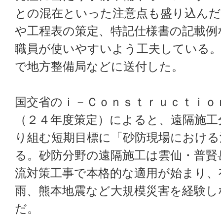
との混在といった注意点も盛り込んだ
や工程表の策定、特記仕様書の記載例
職員が使いやすいよう工夫している。
で地方整備局などに送付した。
国交省のｉ－Ｃｏｎｓｔｒｕｃｔｉｏ
（２４年度策定）によると、遠隔施工
り組む短期目標に「砂防現場における
る。砂防分野の遠隔施工は雲仙・普賢
流対策工事で本格的な適用が始まり、
雨、熊本地震など大規模災害を経験し
だ。