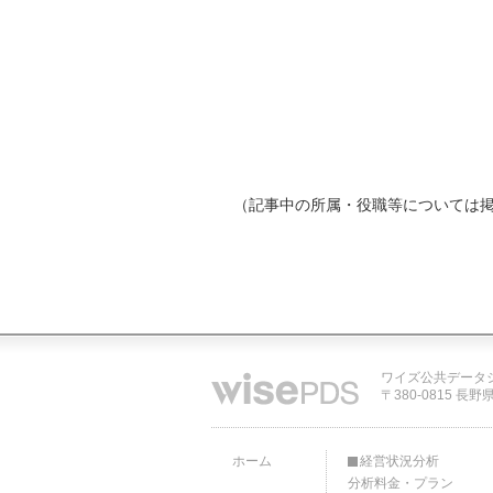
（記事中の所属・役職等については
ワイズ公共データ
〒380-0815 長野
ホーム
経営状況分析
分析料金・プラン