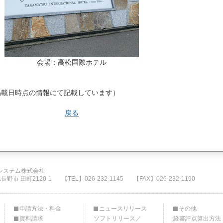
会場：高松国際ホテル
掲載日時点の情報にて記載しています）
戻る
システム株式会社
県長野市 田町2120-1
【TEL】026-232-1145
【FAX】026-232-1190
申請方法・料金
ニュースリリース
その他
資料請求
ソフトリリース／
経審評点算出方法