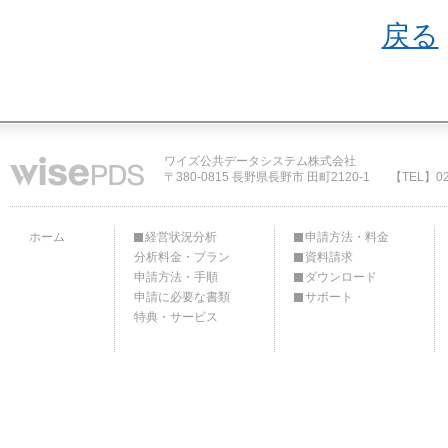
戻る
ワイズ公共データシステム株式会社
〒380-0815 長野県長野市 田町2120-1
【TEL】02
ホーム
経営状況分析
申請方法・料金
分析料金・プラン
資料請求
申請方法・手順
ダウンロード
申請に必要な書類
サポート
特典・サービス