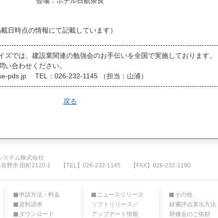
会場：ホテル日航奈良
掲載日時点の情報にて記載しています）
イズでは、建設業関連の勉強会のお手伝いを全国で実施しております。
問い合わせください。
e-pds.jp TEL：026-232-1145 （担当：山浦）
戻る
システム株式会社
県長野市 田町2120-1
【TEL】026-232-1145
【FAX】026-232-1190
申請方法・料金
ニュースリリース
その他
資料請求
ソフトリリース／
経審評点算出方法
ダウンロード
アップデート情報
研修会のご依頼