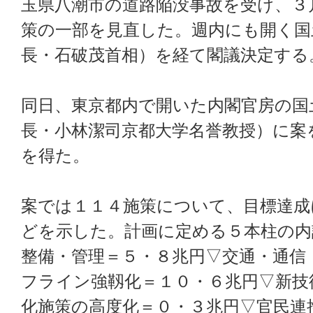
玉県八潮市の道路陥没事故を受け、３
策の一部を見直した。週内にも開く国
長・石破茂首相）を経て閣議決定する
同日、東京都内で開いた内閣官房の国
長・小林潔司京都大学名誉教授）に案
を得た。
案では１１４施策について、目標達成
どを示した。計画に定める５本柱の内
整備・管理＝５・８兆円▽交通・通信
フライン強靱化＝１０・６兆円▽新技
化施策の高度化＝０・３兆円▽官民連