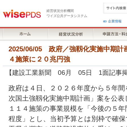
経営状況分析機関
ワイズ公共データシステム
企業情報
2025/06/05 政府／強靱化実施中
４施策に２０兆円強
【建設工業新聞 06月 05日 1面記事
政府は４日、２０２６年度から５年間
次国土強靱化実施中期計画」案を公表
１１４施策の事業規模を「今後の５年
程度」とし、当初予算とは別枠で確保