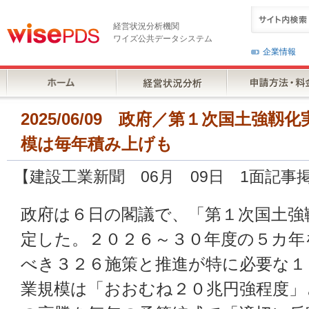
経営状況分析機関
ワイズ公共データシステム
企業情報
2025/06/09 政府／第１次国土強
模は毎年積み上げも
【建設工業新聞 06月 09日 1面記事
政府は６日の閣議で、「第１次国土強
定した。２０２６～３０年度の５カ年
べき３２６施策と推進が特に必要な１
業規模は「おおむね２０兆円強程度」