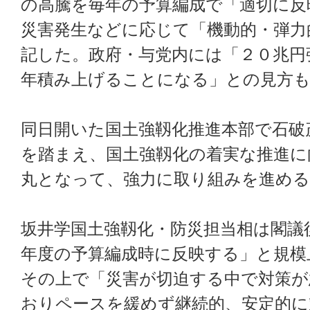
の高騰を毎年の予算編成で「適切に反
災害発生などに応じて「機動的・弾力
記した。政府・与党内には「２０兆円
年積み上げることになる」との見方
同日開いた国土強靱化推進本部で石破
を踏まえ、国土強靱化の着実な推進に
丸となって、強力に取り組みを進める
坂井学国土強靱化・防災担当相は閣議
年度の予算編成時に反映する」と規模
その上で「災害が切迫する中で対策が
おりペースを緩めず継続的、安定的に