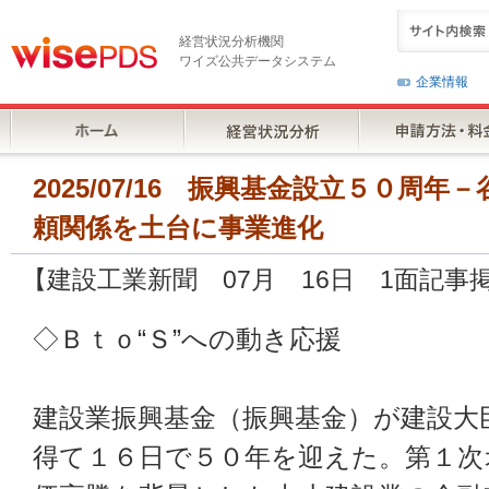
経営状況分析機関
ワイズ公共データシステム
企業情報
2025/07/16 振興基金設立５０周
頼関係を土台に事業進化
【建設工業新聞 07月 16日 1面記事
◇Ｂｔｏ“Ｓ”への動き応援
建設業振興基金（振興基金）が建設大
得て１６日で５０年を迎えた。第１次