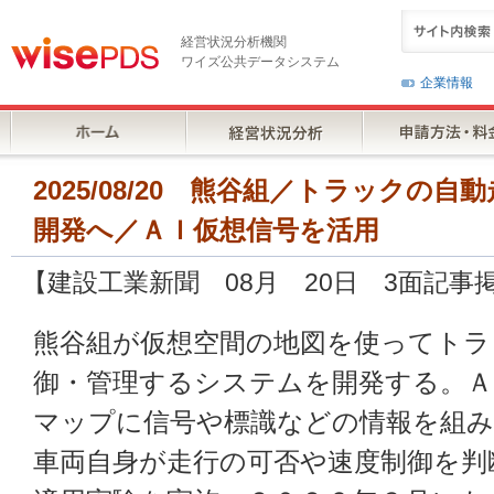
経営状況分析機関
ワイズ公共データシステム
企業情報
2025/08/20 熊谷組／トラックの
開発へ／ＡＩ仮想信号を活用
【建設工業新聞 08月 20日 3面記事
熊谷組が仮想空間の地図を使ってトラ
御・管理するシステムを開発する。
マップに信号や標識などの情報を組み
車両自身が走行の可否や速度制御を判