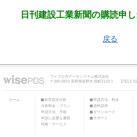
日刊建設工業新聞の購読申し
戻る
ワイズ公共データシステム株式会社
〒380-0815 長野県長野市 田町2120-1
【TEL】02
ホーム
経営状況分析
申請方法・料金
分析料金・プラン
資料請求
申請方法・手順
ダウンロード
申請に必要な書類
サポート
特典・サービス