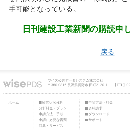
手可能となっている。
日刊建設工業新聞の購読申
戻る
ワイズ公共データシステム株式会社
〒380-0815 長野県長野市 田町2120-1
【TEL】02
ホーム
経営状況分析
申請方法・料金
分析料金・プラン
資料請求
申請方法・手順
ダウンロード
申請に必要な書類
サポート
特典・サービス