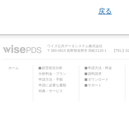
戻る
ワイズ公共データシステム株式会社
〒380-0815 長野県長野市 田町2120-1
【TEL】02
ホーム
経営状況分析
申請方法・料金
分析料金・プラン
資料請求
申請方法・手順
ダウンロード
申請に必要な書類
サポート
特典・サービス