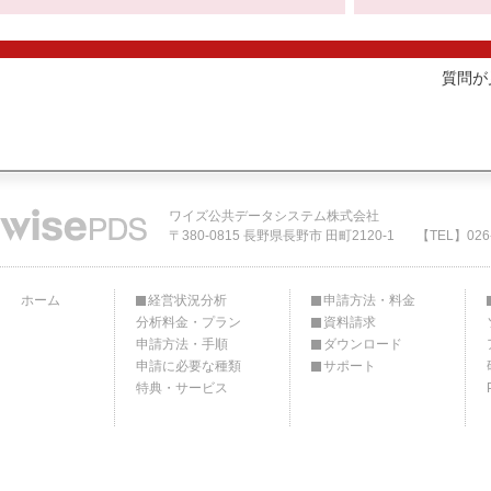
質問が
ワイズ公共データシステム株式会社
〒380-0815 長野県長野市 田町2120-1
【TEL】026-
ホーム
経営状況分析
申請方法・料金
分析料金・プラン
資料請求
申請方法・手順
ダウンロード
申請に必要な種類
サポート
特典・サービス