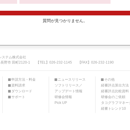
質問が見つかりません。
システム株式会社
県長野市 田町2120-1
【TEL】026-232-1145
【FAX】026-232-1190
申請方法・料金
ニュースリリース
その他
資料請求
ソフトリリース／
経審評点算出方法
ダウンロード
アップデート情報
経審評点比較資料
サポート
研修会情報
研修会のご依頼
Pick UP
タコグラフマネー
経審トレンド10