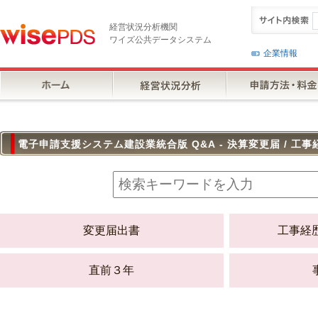
経営状況分析機関
ワイズ公共データシステム
企業情報
電子申請支援システム建設業統合版 Q&A - 決算変更届 / 工事
変更届出書
工事経
直前３年