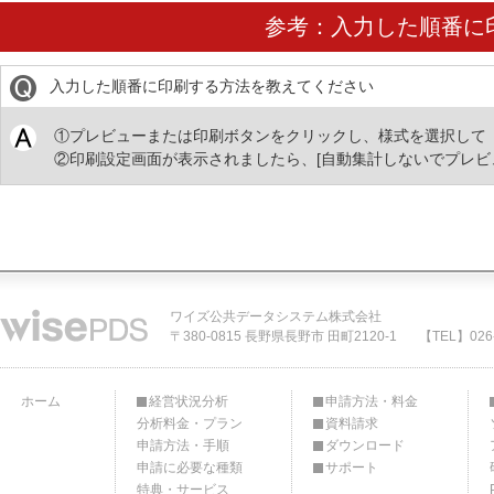
参考：入力した順番に
入力した順番に印刷する方法を教えてください
①プレビューまたは印刷ボタンをクリックし、様式を選択して
②印刷設定画面が表示されましたら、[自動集計しないでプレビュ
ワイズ公共データシステム株式会社
〒380-0815 長野県長野市 田町2120-1
【TEL】026-
ホーム
経営状況分析
申請方法・料金
分析料金・プラン
資料請求
申請方法・手順
ダウンロード
申請に必要な種類
サポート
特典・サービス