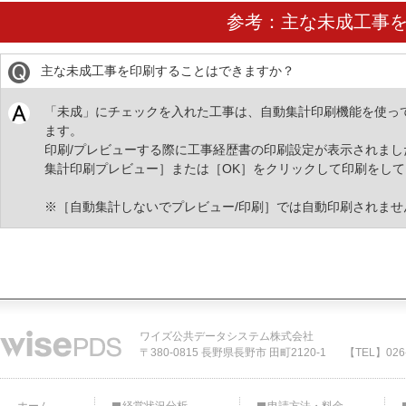
参考：主な未成工事
主な未成工事を印刷することはできますか？
「未成」にチェックを入れた工事は、自動集計印刷機能を使っ
ます。
印刷/プレビューする際に工事経歴書の印刷設定が表示されま
集計印刷プレビュー］または［OK］をクリックして印刷をし
※［自動集計しないでプレビュー/印刷］では自動印刷されませ
ワイズ公共データシステム株式会社
〒380-0815 長野県長野市 田町2120-1
【TEL】026-