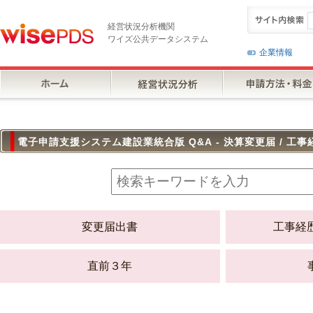
経営状況分析機関
ワイズ公共データシステム
企業情報
電子申請支援システム建設業統合版 Q&A - 決算変更届 / 工事
変更届出書
工事経
直前３年