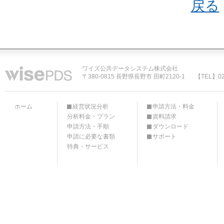
戻る
ワイズ公共データシステム株式会社
〒380-0815 長野県長野市 田町2120-1
【TEL】02
ホーム
経営状況分析
申請方法・料金
分析料金・プラン
資料請求
申請方法・手順
ダウンロード
申請に必要な書類
サポート
特典・サービス