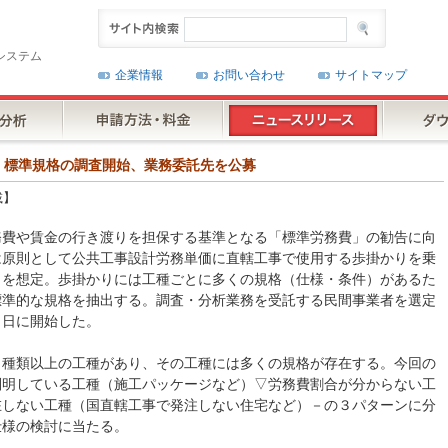
システム
企業情報
お問い合わせ
サイトマップ
務費」標準規格の調査開始、業務委託先を公募
載】
務費や賃金の行き渡りを担保する基準となる「標準労務費」の勧告に向
は原則として公共工事設計労務単価に直轄工事で使用する歩掛かりを乗
とを想定。歩掛かりには工種ごとに多くの規格（仕様・条件）があるた
標準的な規格を抽出する。調査・分析業務を受託する民間事業者を選定
６日に開始した。
０種類以上の工種があり、その工種には多くの規格が存在する。今回の
判明している工種（施工パッケージなど）▽労務費割合が分からない工
在しない工種（国直轄工事で発注しない住宅など）－の３パターンに分
仕様の検討に当たる。