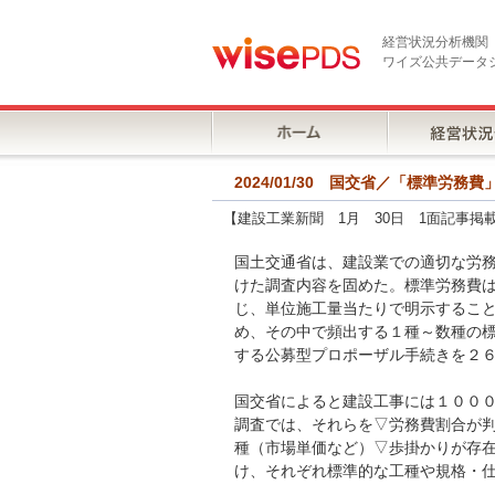
経営状況分析機関
ワイズ公共データ
2024/01/30 国交省／「標準労
【建設工業新聞 1月 30日 1面記事掲
国土交通省は、建設業での適切な労
けた調査内容を固めた。標準労務費
じ、単位施工量当たりで明示するこ
め、その中で頻出する１種～数種の
する公募型プロポーザル手続きを２
国交省によると建設工事には１００
調査では、それらを▽労務費割合が
種（市場単価など）▽歩掛かりが存
け、それぞれ標準的な工種や規格・