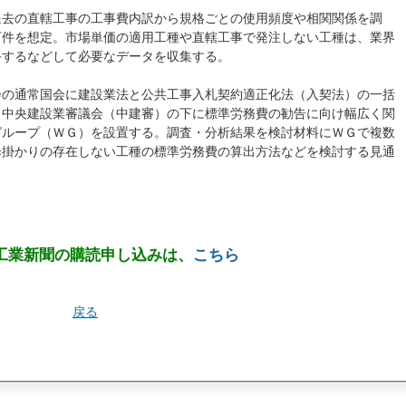
過去の直轄工事の工事費内訳から規格ごとの使用頻度や相関関係を調
万件を想定。市場単価の適用工種や直轄工事で発注しない工種は、業界
手するなどして必要なデータを収集する。
会の通常国会に建設業法と公共工事入札契約適正化法（入契法）の一括
も中央建設業審議会（中建審）の下に標準労務費の勧告に向け幅広く関
グループ（ＷＧ）を設置する。調査・分析結果を検討材料にＷＧで複数
歩掛かりの存在しない工種の標準労務費の算出方法などを検討する見通
工業新聞の購読申し込みは、
こちら
戻る