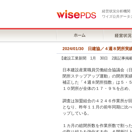
経営状況分析機関
ワイズ公共データ
2024/01/30 日建協／４週８
【建設工業新聞 1月 30日 2面記事掲
日本建設産業職員労働組合協議会（
閉所ステップアップ運動」の閉所実
補正した「４週８閉所指数」は５・
１０閉所が全体の１７・９％を占め
調査は加盟組合の４２４６作業所が
となり、昨年１１月の前年同期に比
ップしている。
１カ月の総閉所数を作業所数で割っ
の取り組みを強化する中、６閉所以