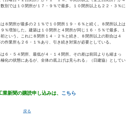
日数別では１０閉所が１７・９％で最多。１０閉所以上も２２・３％に
木は８閉所が最多の２１％で１０閉所１９・６％と続く。８閉所以上は
・９％増加した。建築は１０閉所と４閉所が同じ１６・５％で最多。１
来初という。これに８閉所１４・２％と続き、８閉所以上の割合は４
下の作業所も２６・１％あり、引き続き対策が必要としている。
高は６・５４閉所、最低が４・１４閉所。その差は前回よりも縮まっ
二極化の状態にあるが、全体の底上げは見られる」（日建協）としてい
工業新聞の購読申し込みは、
こちら
戻る