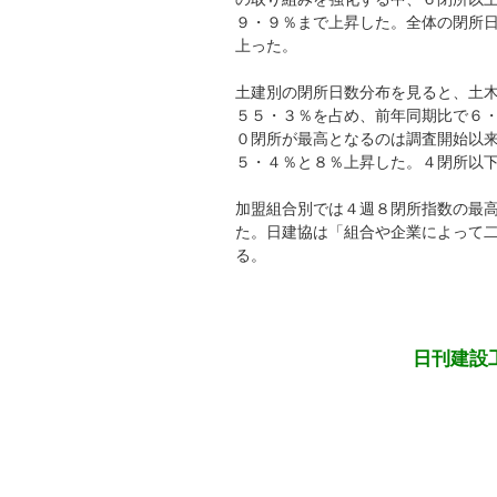
９・９％まで上昇した。全体の閉所
上った。
土建別の閉所日数分布を見ると、土
５５・３％を占め、前年同期比で６
０閉所が最高となるのは調査開始以
５・４％と８％上昇した。４閉所以
加盟組合別では４週８閉所指数の最
た。日建協は「組合や企業によって
る。
日刊建設