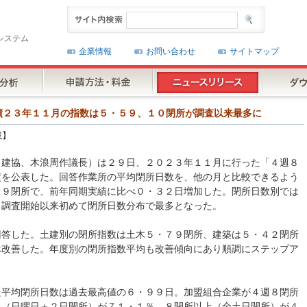
システム
企業情報
お問い合わせ
サイトマップ
閉所実績２３年１１月の指数は５・５９、１０閉所が調査以来最多に
載】
日建協、木浪周作議長）は２９日、２０２３年１１月に行った「４週８
績を公表した。回答作業所の平均閉所日数を、他の月と比較できるよう
５９閉所で、前年同期実績に比べ０・３２日増加した。閉所日数別では
、調査開始以来初めて閉所日数分布で最多となった。
回答した。土建別の閉所指数は土木５・７９閉所、建築は５・４２閉所
べ改善した。年度別の閉所指数平均も改善傾向にあり順調にステップア
た平均閉所日数は過去最高値の６・９９日。加盟組合企業が４週８閉所
上（日曜日＋２日閉所）が７１・１％、８閉所以上（全土日閉所）が４