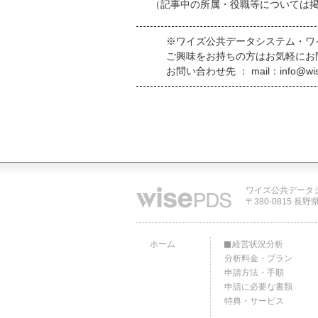
（記事中の所属・役職等については
※ワイズ公共データシステム・ワ
ご興味をお持ちの方はお気軽にお
お問い合わせ先 ： mail：info@wis
ワイズ公共データ
〒380-0815 長野
ホーム
経営状況分析
分析料金・プラン
申請方法・手順
申請に必要な書類
特典・サービス