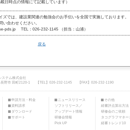
掲載日時点の情報にて記載しています）
イズでは、建設業関連の勉強会のお手伝いを全国で実施しております。
問い合わせください。
e-pds.jp TEL：026-232-1145 （担当：山浦）
戻る
システム株式会社
県長野市 田町2120-1
【TEL】026-232-1145
【FAX】026-232-1190
申請方法・料金
ニュースリリース
その他
資料請求
ソフトリリース／
経審評点算出方法
ダウンロード
アップデート情報
研修会のご依頼
サポート
研修会情報
タコグラフマネー
Pick UP
経審トレンド10