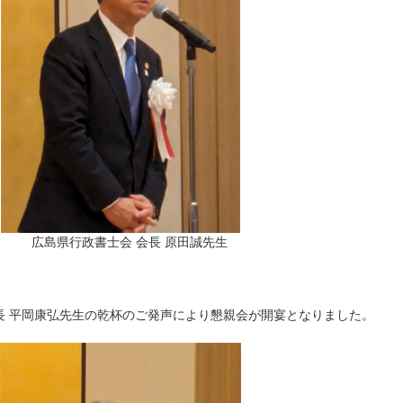
広島県行政書士会 会長 原田誠先生
長 平岡康弘先生の乾杯のご発声により懇親会が開宴となりました。