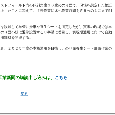
テストフィールド内の傾斜角度３０度ののり面で、現場を想定した検証
向上したことに加えて、従来作業に比べ作業時間を約５分の１にまで削
管を設置して単管に滑車や養生シートを固定したが、実際の現場では単
、のり面小段に通常設置するＵ字溝に着目し、実現場適用に向けて自動
専用部材を開発する。
組み、２０２５年度の本格運用を目指し、のり面養生シート展張作業の
工業新聞の購読申し込みは、
こちら
戻る