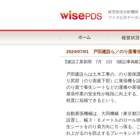
経営状況分析機関
ワイズ公共データ
2024/07/01 戸田建設ら／の
【建設工業新聞 7月 1日 3面記事掲載
戸田建設らは土木工事の、のり面保
り尻部（のり面最下部）に展張機を
のり面で養生シートなどの運搬や展
展張作業の安全性が格段に向上する
程度に短縮できるという。
自動展張機械は、大同機械（東京都
設置し、幅３・６メートルのロール
生シートをのり肩方向に引っ張る。
れ上がるのを防止するブレーキシス