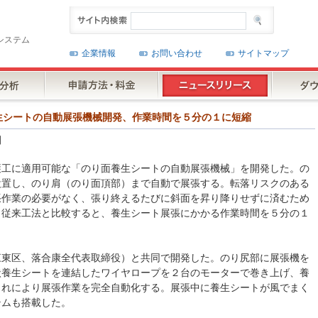
システム
企業情報
お問い合わせ
サイトマップ
り面養生シートの自動展張機械開発、作業時間を５分の１に短縮
】
護工に適用可能な「のり面養生シートの自動展張機械」を開発した。の
設置し、のり肩（のり面頂部）まで自動で展張する。転落リスクのある
張作業の必要がなく、張り終えるたびに斜面を昇り降りせずに済むため
。従来工法と比較すると、養生シート展張にかかる作業時間を５分の１
江東区、落合康全代表取締役）と共同で開発した。のり尻部に展張機を
状養生シートを連結したワイヤロープを２台のモーターで巻き上げ、養
これにより展張作業を完全自動化する。展張中に養生シートが風でまく
テムも搭載した。