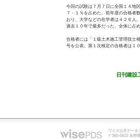
今回の試験は７月７日に全国１４地
７・１％を占めた。前年度の合格者
おり、大学などの在学者は４２６人
過去１０年で最多だった。全体に占
合格者には「１級土木施工管理技士
号を公表。第１次検定の合格者は１
日刊建設
ワイズ公共データ
〒380-0815 長野