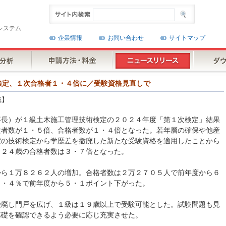
システム
企業情報
お問い合わせ
サイトマップ
技術検定、１次合格者１・４倍に／受験資格見直しで
載】
事長）が１級土木施工管理技術検定の２０２４年度「第１次検定」結果
験者数が１・５倍、合格者数が１・４倍となった。若年層の確保や他産
度の技術検定から学歴差を撤廃した新たな受験資格を適用したことから
～２４歳の合格者数は３・７倍となった。
から１万８２６２人の増加。合格者数は２万２７０５人で前年度から６
４・４％で前年度から５・１ポイント下がった。
撤廃し門戸を広げ、１級は１９歳以上で受験可能とした。試験問題も見
基礎を確認できるよう必要に応じ充実させた。