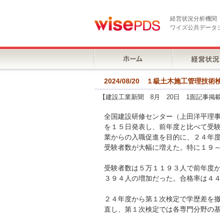
経営状況分析機関
ワイズ公共データ
2024/08/20 １級土木施工管理
【建設工業新聞 8月 20日 1面記事掲
全国建設研修センター（上田洋平理
を１５日発表し、前年度と比べて受
業からの入職促進を目的に、２４年
受験者数が大幅に増えた。特に１９
受験者数は５万１１９３人で前年度
３９４人の増加だった。合格率は４
２４年度から第１次検定で学歴差を
直し、第１次検定では各専門分野の