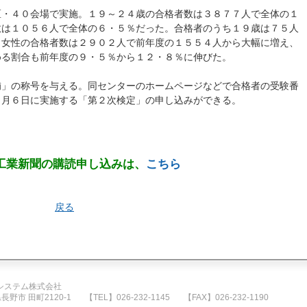
区・４０会場で実施。１９～２４歳の合格者数は３８７７人で全体の１
数は１０５６人で全体の６・５％だった。合格者のうち１９歳は７５人
。女性の合格者数は２９０２人で前年度の１５５４人から大幅に増え、
める割合も前年度の９・５％から１２・８％に伸びた。
補」の称号を与える。同センターのホームページなどで合格者の受験番
０月６日に実施する「第２次検定」の申し込みができる。
工業新聞の購読申し込みは、
こちら
戻る
システム株式会社
県長野市 田町2120-1
【TEL】026-232-1145
【FAX】026-232-1190