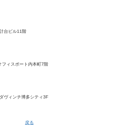
計台ビル11階
オフィスポート内本町7階
ダヴィンチ博多シティ3F
戻る