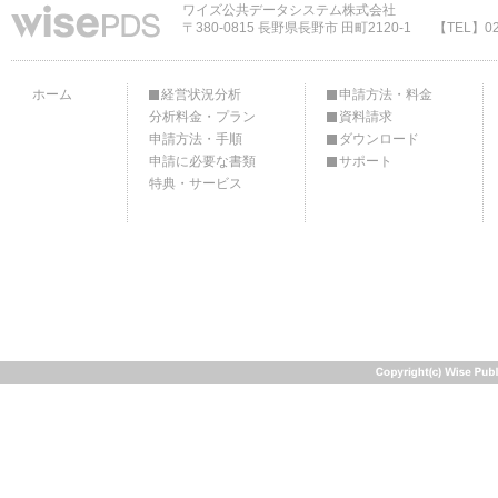
ワイズ公共データシステム株式会社
〒380-0815 長野県長野市 田町2120-1
【TEL】02
ホーム
経営状況分析
申請方法・料金
分析料金・プラン
資料請求
申請方法・手順
ダウンロード
申請に必要な書類
サポート
特典・サービス