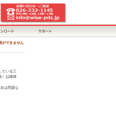
利用ができません
している三
水）以降障
現在は問題な