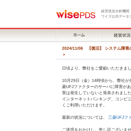
経営状況分析機関
ワイズ公共データ
2024/11/06 【復旧】 シス
＞
日頃より、弊社をご愛顧いただきま
10月29日（金）14時頃から、弊
菱UFJファクターのサーバに障害が
害は発生していないと発表されまし
インターネットバンキング、コンビ
くご利用いただけます。
最新の状況については、
三菱UFJフ
ご迷惑をおかけし、申し訳ございま