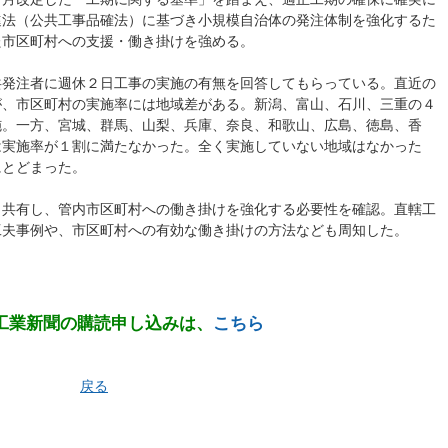
進法（公共工事品確法）に基づき小規模自治体の発注体制を強化するた
た市区町村への支援・働き掛けを強める。
共発注者に週休２日工事の実施の有無を回答してもらっている。直近の
が、市区町村の実施率には地域差がある。新潟、富山、石川、三重の４
施。一方、宮城、群馬、山梨、兵庫、奈良、和歌山、広島、徳島、香
は実施率が１割に満たなかった。全く実施していない地域はなかった
にとどまった。
と共有し、管内市区町村への働き掛けを強化する必要性を確認。直轄工
工夫事例や、市区町村への有効な働き掛けの方法なども周知した。
工業新聞の購読申し込みは、
こちら
戻る