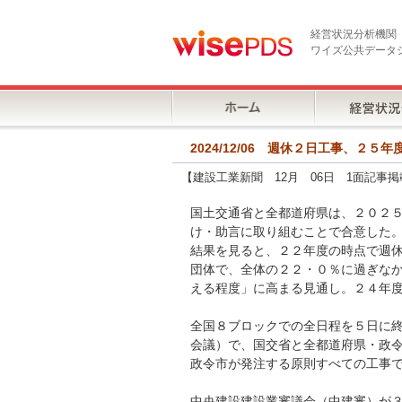
経営状況分析機関
ワイズ公共データ
2024/12/06 週休２日工事、
【建設工業新聞 12月 06日 1面記事掲
国土交通省と全都道府県は、２０２
け・助言に取り組むことで合意した
結果を見ると、２２年度の時点で週
団体で、全体の２２・０％に過ぎな
える程度」に高まる見通し。２４年
全国８ブロックでの全日程を５日に
会議）で、国交省と全都道府県・政
政令市が発注する原則すべての工事
中央建設建設業審議会（中建審）が