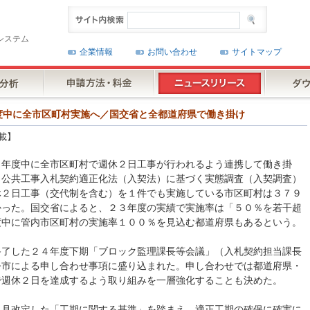
システム
企業情報
お問い合わせ
サイトマップ
２５年度中に全市区町村実施へ／国交省と全都道府県で働き掛け
載】
５年度中に全市区町村で週休２日工事が行われるよう連携して働き掛
。公共工事入札契約適正化法（入契法）に基づく実態調査（入契調査）
休２日工事（交代制を含む）を１件でも実施している市区町村は３７９
かった。国交省によると、２３年度の実績で実施率は「５０％を若干超
度中に管内市区町村の実施率１００％を見込む都道府県もあるという。
終了した２４年度下期「ブロック監理課長等会議」（入札契約担当課長
令市による申し合わせ事項に盛り込まれた。申し合わせでは都道府県・
で週休２日を達成するよう取り組みを一層強化することも決めた。
３月改定した「工期に関する基準」を踏まえ、適正工期の確保に確実に