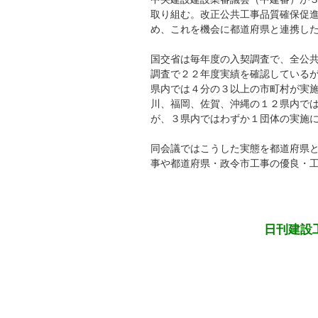
取り組む。改正公共工事品質確保促
め、これを機会に都道府県と連携し
国交省は毎年度の入契調査で、全公
調査で２２年度実績を確認している
県内では４分の３以上の市町村が実
川、福岡、佐賀、沖縄の１２県内で
が、３県内ではわずか１団体の実施
同会議ではこうした実態を都道府県
事や都道府県・政令市工事の優良・
日刊建設