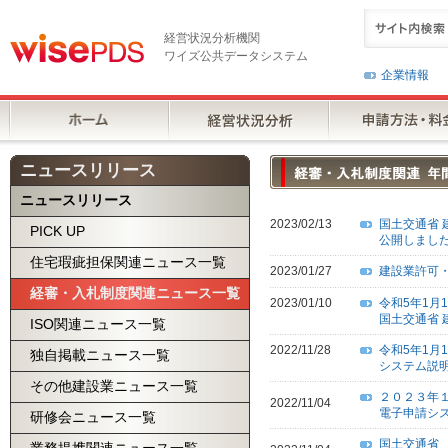
経営状況分析機関
ワイズ公共データシステム
企業情報
ニュースリリース
ニュースリリース
2023/02/13
国土交通省 
PICK UP
公開しまし
住宅瑕疵担保関連ニュース一覧
2023/01/27
建設業許可・
経審・入札制度関連ニュース一覧
2023/01/10
令和5年1月
国土交通省 
ISO関連ニュース一覧
2022/11/28
令和5年1
独自掲載ニュース一覧
システム説
その他建設業ニュース一覧
２０２３年１
2022/11/04
電子申請シ
研修会ニュース一覧
国土交通省