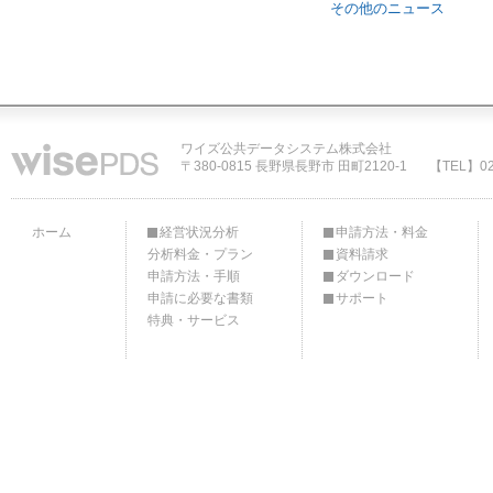
その他のニュース
ワイズ公共データシステム株式会社
〒380-0815 長野県長野市 田町2120-1
【TEL】02
ホーム
経営状況分析
申請方法・料金
分析料金・プラン
資料請求
申請方法・手順
ダウンロード
申請に必要な書類
サポート
特典・サービス