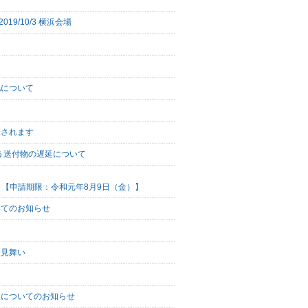
9/10/3 横浜会場
化について
催されます
う送付物の遅延について
 【申請期限：令和元年8月9日（金）】
いてのお知らせ
お見舞い
業についてのお知らせ