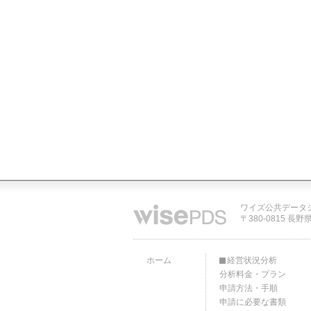
ワイズ公共データ
〒380-0815 長野
ホーム
経営状況分析
分析料金・プラン
申請方法・手順
申請に必要な書類