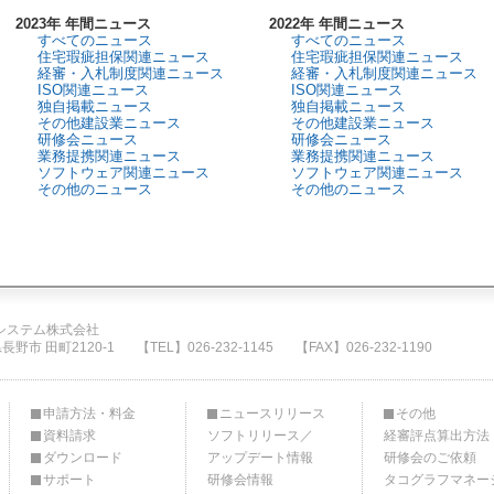
2023年 年間ニュース
2022年 年間ニュース
すべてのニュース
すべてのニュース
住宅瑕疵担保関連ニュース
住宅瑕疵担保関連ニュース
経審・入札制度関連ニュース
経審・入札制度関連ニュース
ISO関連ニュース
ISO関連ニュース
独自掲載ニュース
独自掲載ニュース
その他建設業ニュース
その他建設業ニュース
研修会ニュース
研修会ニュース
業務提携関連ニュース
業務提携関連ニュース
ソフトウェア関連ニュース
ソフトウェア関連ニュース
その他のニュース
その他のニュース
システム株式会社
県長野市 田町2120-1
【TEL】026-232-1145
【FAX】026-232-1190
申請方法・料金
ニュースリリース
その他
資料請求
ソフトリリース／
経審評点算出方法
ダウンロード
アップデート情報
研修会のご依頼
サポート
研修会情報
タコグラフマネー