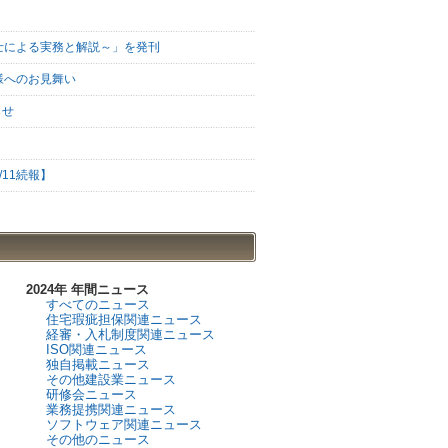
士による実務と解説～」を発刊
様へのお見舞い
らせ
11続報】
2024年 年間ニュース
すべてのニュース
住宅瑕疵担保関連ニュース
経審・入札制度関連ニュース
ISO関連ニュース
独自掲載ニュース
その他建設業ニュース
研修会ニュース
業務提携関連ニュース
ソフトウェア関連ニュース
その他のニュース