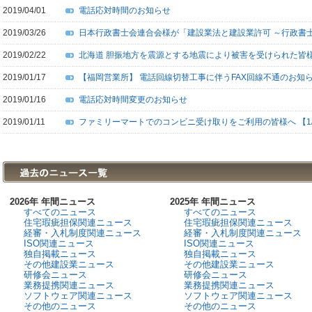
2019/04/01
電話応対時間のお知らせ
2019/03/26
日本行政書士会連合会様が「建設業法と建設業許可 ～行政書
2019/02/22
北海道 胆振地方を震源とする地震により被害を受けられた皆
2019/01/17
【福岡営業所】 電話回線切替工事に伴うFAX回線不通のお知
2019/01/16
電話応対時間変更のお知らせ
2019/01/11
ファミリーマートでのコンビニ受け取りをご利用の皆様へ 【1/
2026年 年間ニュース
2025年 年間ニュース
すべてのニュース
すべてのニュース
住宅瑕疵担保関連ニュース
住宅瑕疵担保関連ニュース
経審・入札制度関連ニュース
経審・入札制度関連ニュース
ISO関連ニュース
ISO関連ニュース
独自掲載ニュース
独自掲載ニュース
その他建設業ニュース
その他建設業ニュース
研修会ニュース
研修会ニュース
業務提携関連ニュース
業務提携関連ニュース
ソフトウェア関連ニュース
ソフトウェア関連ニュース
その他のニュース
その他のニュース