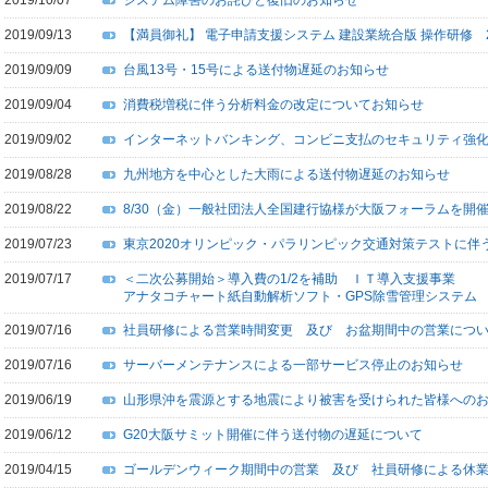
2019/10/07
システム障害のお詫びと復旧のお知らせ
2019/09/13
【満員御礼】 電子申請支援システム 建設業統合版 操作研修 201
2019/09/09
台風13号・15号による送付物遅延のお知らせ
2019/09/04
消費税増税に伴う分析料金の改定についてお知らせ
2019/09/02
インターネットバンキング、コンビニ支払のセキュリティ強
2019/08/28
九州地方を中心とした大雨による送付物遅延のお知らせ
2019/08/22
8/30（金）一般社団法人全国建行協様が大阪フォーラムを開
2019/07/23
東京2020オリンピック・パラリンピック交通対策テストに伴
2019/07/17
＜二次公募開始＞導入費の1/2を補助 ＩＴ導入支援事業
アナタコチャート紙自動解析ソフト・GPS除雪管理システム
2019/07/16
社員研修による営業時間変更 及び お盆期間中の営業につ
2019/07/16
サーバーメンテナンスによる一部サービス停止のお知らせ
2019/06/19
山形県沖を震源とする地震により被害を受けられた皆様への
2019/06/12
G20大阪サミット開催に伴う送付物の遅延について
2019/04/15
ゴールデンウィーク期間中の営業 及び 社員研修による休