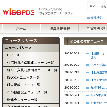
経営状況分析機関
ワイズ公共データシステム
企業情報
ニュースリリース
ニュースリリース
2023/12/18
【復旧】 
PICK UP
せん＞
住宅瑕疵担保関連ニュース一覧
2023/12/15
年末・年始
経審・入札制度関連ニュース一覧
2023/11/13
【北海道営業
ISO関連ニュース一覧
2023/11/01
【電子申請
独自掲載ニュース一覧
2023/09/29
分析料金に
その他建設業ニュース一覧
2023/08/21
令和5年台
研修会ニュース一覧
2023/08/01
お盆期間中