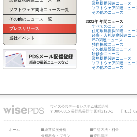
業務提携関連ニュース一覧
業務提携関連ニュース
ソフトウェア関連ニュー
ソフトウェア関連ニュース一覧
その他のニュース
その他のニュース一覧
2023年 年間ニュース
すべてのニュース
プレスリリース
住宅瑕疵担保関連ニュー
経審・入札制度関連ニュ
当社イベント
ISO関連ニュース
独自掲載ニュース
その他建設業ニュース
研修会ニュース
業務提携関連ニュース
ソフトウェア関連ニュー
その他のニュース
ワイズ公共データシステム株式会社
〒380-0815 長野県長野市 田町2120-1
【TEL】02
ホーム
経営状況分析
申請方法・料金
分析料金・プラン
資料請求